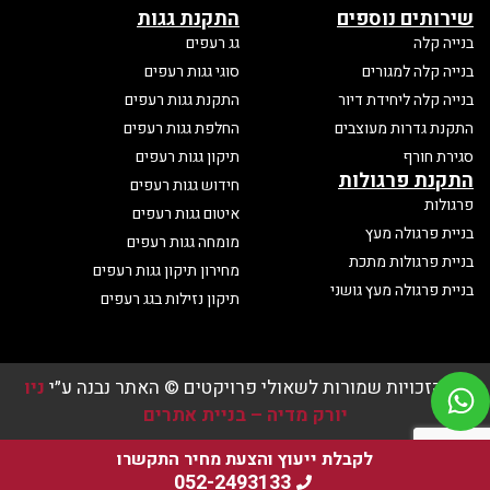
שירותים נוספים
התקנת גגות
בנייה קלה
גג רעפים
בנייה קלה למגורים
סוגי גגות רעפים
בנייה קלה ליחידת דיור
התקנת גגות רעפים
התקנת גדרות מעוצבים
החלפת גגות רעפים
סגירת חורף
תיקון גגות רעפים
התקנת פרגולות
חידוש גגות רעפים
פרגולות
איטום גגות רעפים
בניית פרגולה מעץ
מומחה גגות רעפים
בניית פרגולות מתכת
מחירון תיקון גגות רעפים
בניית פרגולה מעץ גושני
תיקון נזילות בגג רעפים
כל הזכויות שמורות לשאולי פרויקטים © האתר נבנה ע״י
ניו
יורק מדיה
–
בניית אתרים
לקבלת ייעוץ והצעת מחיר התקשרו
052-2493133