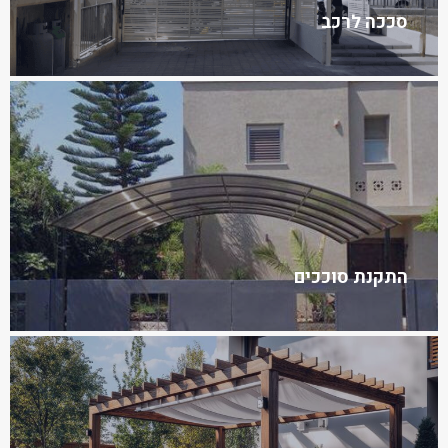
סככה לרכב
התקנת סוככים