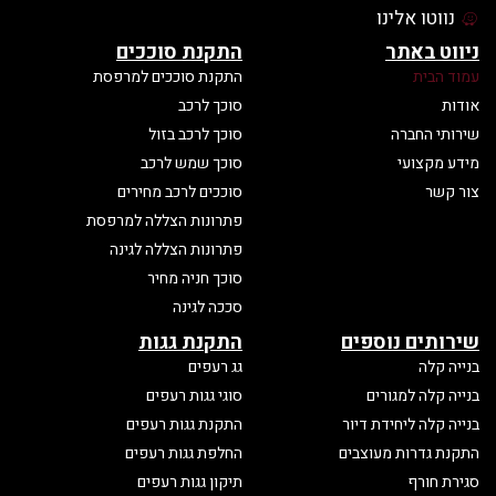
נווטו אלינו
ניווט באתר
התקנת סוככים
עמוד הבית
התקנת סוככים למרפסת
אודות
סוכך לרכב
שירותי החברה
סוכך לרכב בזול
מידע מקצועי
סוכך שמש לרכב
צור קשר
סוככים לרכב מחירים
פתרונות הצללה למרפסת
פתרונות הצללה לגינה
סוכך חניה מחיר
סככה לגינה
שירותים נוספים
התקנת גגות
בנייה קלה
גג רעפים
בנייה קלה למגורים
סוגי גגות רעפים
בנייה קלה ליחידת דיור
התקנת גגות רעפים
התקנת גדרות מעוצבים
החלפת גגות רעפים
סגירת חורף
תיקון גגות רעפים