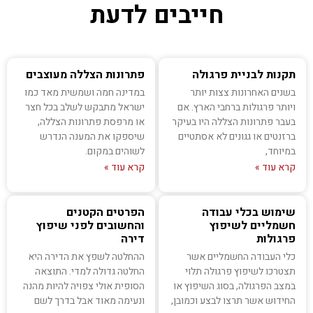
חייבים לדעת
תקנות לבניית פרגולה
פתרונות הצללה מעוצבים
בשנים האחרונות צצות יותר
במדינה חמה ושמשית מאד כמו
ויותר פרגולות ברחבי הארץ. אם
ישראל מתבקש לשלב בכל חצר
בעבר פתרונות הצללה היו בעיקר
או מרפסת פתרונות הצללה,
ברזנטים או גגונים לא אסתטיים
שיספקו את המענה הנדרש
במיוחד,
לשוהים במקום.
קרא עוד »
קרא עוד »
שימוש בכלי עבודה
הפרטים הקטנים
חשמליים לשיפוץ
והחשובים לפני שיפוץ
פרגולות
דירה
כלי העבודה החשמליים אשר
ההחלטה לשפץ את הדירה היא
תצטרכו לשיפוץ פרגולה תלוי
החלטה גדולה למדי. התוצאה
במצב הפרגולה, בסוג השיפוץ או
הסופית אולי צפויה להיות מהנה
החידוש אשר תרצו לבצע וכמובן,
ונעימה מאוד אבל בדרך לשם