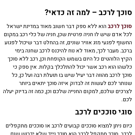
סוכך לרכב – למה זה כדאי?
סוכך לרכב
הוא ללא ספק דבר חשוב מאוד במדינת ישראל
לכל אדם שיש לו חניה פרטית שכן, חניה של כלי רכב במקום
החשוף לפגעי מזג אוויר שונים, זה בהחלט דבר שיכול לפגוע
ברכב. מעבר לכך, מאוד לא נוח להיכנס לרכב שחנה בימי
הקיץ הלוהטים כל היום בשמש הקופחת וכן, רכב ללא סוכך
כלשהו הוא רכב אשר יכול להתלכלך בקלות. אין ספק כי
סוכך לרכב מהווה דבר יעיל שיש בו תועלת רבה ועל כן, כל
שנותר לכם לעשות זה לבדוק איזה סוכך יתאים ביותר
לצרכים שלכם, למקום החנייה שלכם וכן, כמה זה בדיוק יעלה
לכם.
סוגי סוככים לרכב
כיום ניתן למצוא סוככים קבועים לרכב או סוככים מתקפלים
לרכב. סוכך מתקפל לרכב הוא סוכך נייד שלא ידרוש שום