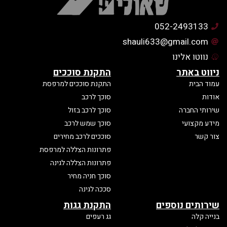
052-2493133
shauli633@gmail.com
נווטו אלינו
ניווט באתר
התקנת סוככים
עמוד הבית
התקנת סוככים למרפסת
אודות
סוכך לרכב
שירותי החברה
סוכך לרכב בזול
מידע מקצועי
סוכך שמש לרכב
צור קשר
סוככים לרכב מחירים
פתרונות הצללה למרפסת
פתרונות הצללה לגינה
סוכך חניה מחיר
סככה לגינה
שירותים נוספים
התקנת גגות
בנייה קלה
גג רעפים