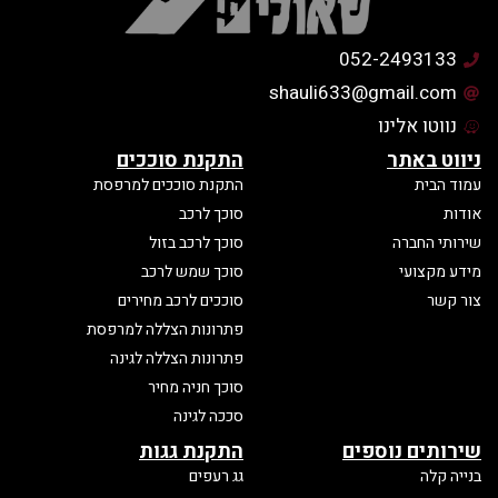
052-2493133
shauli633@gmail.com
נווטו אלינו
ניווט באתר
התקנת סוככים
עמוד הבית
התקנת סוככים למרפסת
אודות
סוכך לרכב
שירותי החברה
סוכך לרכב בזול
מידע מקצועי
סוכך שמש לרכב
צור קשר
סוככים לרכב מחירים
פתרונות הצללה למרפסת
פתרונות הצללה לגינה
סוכך חניה מחיר
סככה לגינה
שירותים נוספים
התקנת גגות
בנייה קלה
גג רעפים